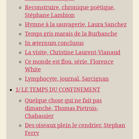
Reconstruire, chronique poétique,
Stéphane Lambion
Hymne à la sauvagerie, Laura Sanchez
Temps gris marais de la Burbanche
In æternum conclusus
La visite, Christine Laurent-Vianaud
Ce monde est flou, série, Florence
White
Lymphocyte, journal, Sarcignan
1/ LE TEMPS DU CONFINEMENT
Quelque chose qui ne fait pas
dimanche, Thomas Pietrois-
Chabassier
Des oiseaux plein le cendrier, Stephan
Ferry