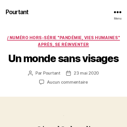
Pourtant
Menu
Catégories
/ NUMÉRO HORS-SÉRIE "PANDÉMIE, VIES HUMAINES"
APRÈS, SE RÉINVENTER
Un monde sans visages
Par
Pourtant
23 mai 2020
Auteur
Date
de
de
sur
Aucun commentaire
l’article
l’article
Un
monde
sans
visages
.