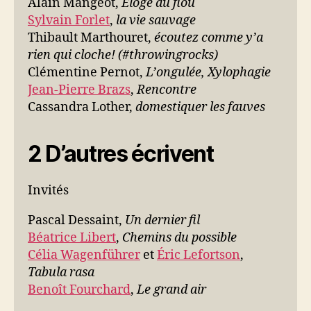
Alain Mangeot,
Éloge du flou
Sylvain Forlet
,
la vie sauvage
Thibault Marthouret,
écoutez comme y’a
rien qui cloche! (#throwingrocks)
Clémentine Pernot,
L’ongulée, Xylophagie
Jean-Pierre Brazs
,
Rencontre
Cassandra Lother,
domestiquer les fauves
2 D’autres écrivent
Invités
Pascal Dessaint,
Un dernier fil
Béatrice Libert
,
Chemins du possible
Célia Wagenführer
et
Éric Lefortson
,
Tabula rasa
Benoît Fourchard
,
Le grand air