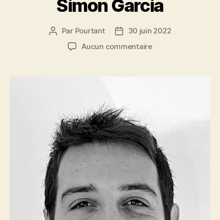
Simon Garcia
Par
Pourtant
30 juin 2022
Auteur
Date
de
de
sur
Aucun commentaire
l’article
l’article
Simon
Garcia