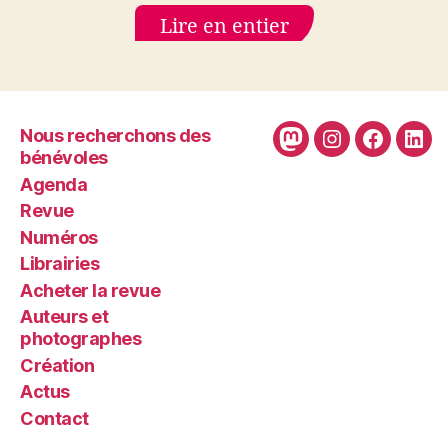
Lire en entier
Nous recherchons des
Mastodon
Instagram
Faceboo
Link
bénévoles
Agenda
Revue
Numéros
Librairies
Acheter la revue
Auteurs et
photographes
Création
Actus
Contact