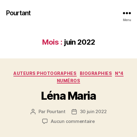
Pourtant
Menu
Mois :
juin 2022
Catégories
AUTEURS PHOTOGRAPHES
BIOGRAPHIES
N°4
NUMÉROS
Léna Maria
Par
Pourtant
30 juin 2022
Auteur
Date
de
de
sur
Aucun commentaire
l’article
l’article
Léna
Maria