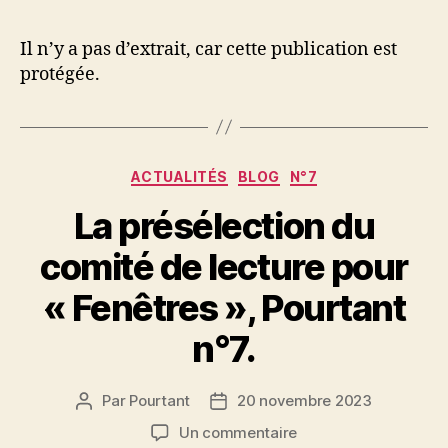
l’article
l’article
Il n’y a pas d’extrait, car cette publication est
protégée.
Catégories
ACTUALITÉS
BLOG
N°7
La présélection du
comité de lecture pour
« Fenêtres », Pourtant
n°7.
Par
Pourtant
20 novembre 2023
Auteur
Date
de
de
sur
Un commentaire
l’article
l’article