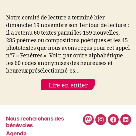
La
présélection
du
Notre comité de lecture a terminé hier
comité
dimanche 19 novembre son 1er tour de lecture :
de
il a retenu 60 textes parmi les 159 nouvelles,
lecture
285 poèmes ou compositions poétiques et les 45
pour
phototextes que nous avons reçus pour cet appel
« Fenêtres »,
n°7 « Fenêtres ». Voici par ordre alphabétique
Pourtant
n°7.
les 60 codes anonymisés des heureuses et
heureux présélectionné-es…
Lire en entier
Nous recherchons des
Mastodon
Instagram
Faceboo
Link
bénévoles
Agenda