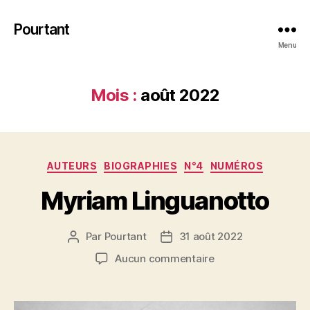
Pourtant
Menu
Mois :
août 2022
Catégories
AUTEURS
BIOGRAPHIES
N°4
NUMÉROS
Myriam Linguanotto
Par
Pourtant
31 août 2022
Auteur
Date
de
de
sur
Aucun commentaire
l’article
l’article
Myriam
Linguanotto