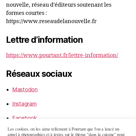
nouvelle, réseau d’éditeurs soutenant les
formes courtes :
https://www.reseaudelanouvelle.fr
Lettre d’information
https://www.pourtant.fr/lettre-information/
Réseaux sociaux
Mastodon
Instagram
Facebook
Les cookies, on les aime tellement à Pourtant que l'on a lancé un
LinkedIn
appel à photographies et à textes sur le thème "dans la cuisine" pour