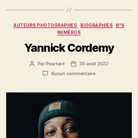
Catégories
AUTEURS PHOTOGRAPHES
BIOGRAPHIES
N°4
NUMÉROS
Yannick Cordemy
Par
Pourtant
30 août 2022
Auteur
Date
de
de
sur
Aucun commentaire
l’article
l’article
Yannick
Cordemy