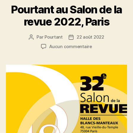
Pourtant au Salon de la
revue 2022, Paris
Par
Pourtant
22 août 2022
Auteur
Date
de
de
sur
Aucun commentaire
l’article
l’article
Pourtant
au
Salon
de
la
revue
2022,
Paris