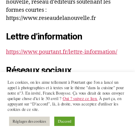
nouvelle, réseau d’éditeurs soutenant les
formes courtes :
https://www.reseaudelanouvelle.fr
Lettre d’information
https://www.pourtant.fr/lettre-information/
Réseaux sociaux
Les cookies, on les aime tellement à Pourtant que l'on a lancé un
Mastodon
appel à photographies et à textes sur le thème "dans la cuisine" pour
notre n°3. En invité, Franck Bouysse. Ça vous dirait de nous envoyer
quelque chose d'ici le 30 avril ?
Oui ? suivez ce lien.
À part ça, en
Instagram
appuyant sur “D'accord”, là, à droite, vous acceptez d'utiliser les
cookies de ce site.
Facebook
Réglages des cookies
D'accord
LinkedIn