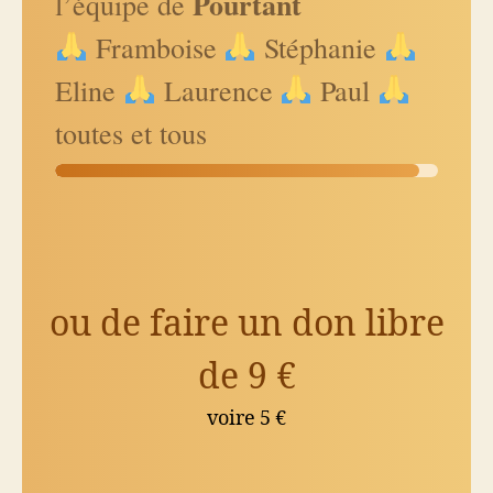
Pourtant
l’équipe de
Framboise
Stéphanie
Eline
Laurence
Paul
toutes et tous
ou
ou de faire un don libre
de
de 9 €
faire
un
voire 5 €
don
libre
de