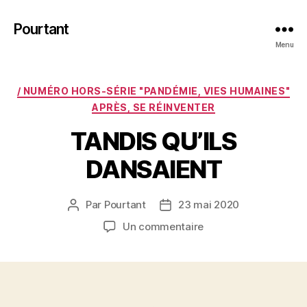
Pourtant
Menu
Catégories
/ NUMÉRO HORS-SÉRIE "PANDÉMIE, VIES HUMAINES"
APRÈS, SE RÉINVENTER
TANDIS QU’ILS
DANSAIENT
Par
Pourtant
23 mai 2020
Auteur
Date
de
de
sur
Un commentaire
l’article
l’article
TANDIS
QU’ILS
DANSAIENT
.