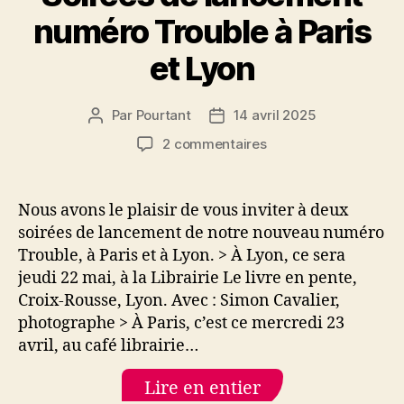
numéro Trouble à Paris
et Lyon
Par
Pourtant
14 avril 2025
Auteur
Date
de
de
sur
2 commentaires
l’article
l’article
Soirées
de
lancement
Nous avons le plaisir de vous inviter à deux
numéro
soirées de lancement de notre nouveau numéro
Trouble
Trouble, à Paris et à Lyon. > À Lyon, ce sera
à
jeudi 22 mai, à la Librairie Le livre en pente,
Paris
Croix-Rousse, Lyon. Avec : Simon Cavalier,
et
photographe > À Paris, c’est ce mercredi 23
Lyon
avril, au café librairie…
Lire en entier