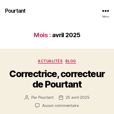
Pourtant
Menu
Mois :
avril 2025
Catégories
ACTUALITÉS
BLOG
Correctrice, correcteur
de Pourtant
Par
Pourtant
25 avril 2025
Auteur
Date
de
de
sur
Aucun commentaire
l’article
l’article
Correctrice,