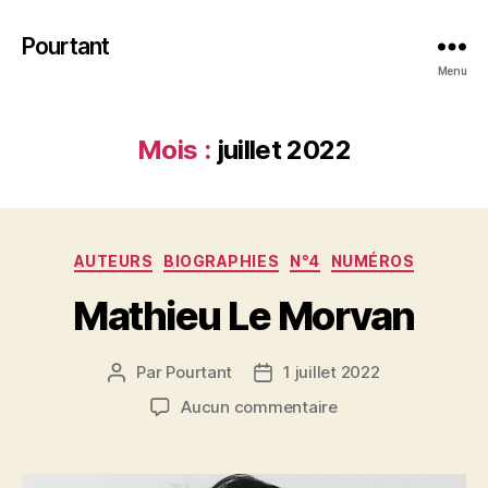
Pourtant
Menu
Mois :
juillet 2022
Catégories
AUTEURS
BIOGRAPHIES
N°4
NUMÉROS
Mathieu Le Morvan
Par
Pourtant
1 juillet 2022
Auteur
Date
de
de
sur
Aucun commentaire
l’article
l’article
Mathieu
Le
Morvan