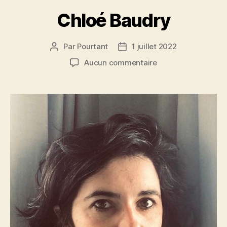
Chloé Baudry
Par
Pourtant
1 juillet 2022
Auteur
Date
de
de
sur
Aucun commentaire
l’article
l’article
Chloé
Baudry