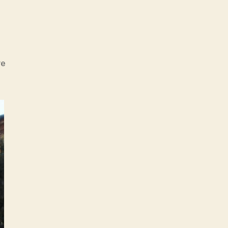
sur
re
Derek
Munn