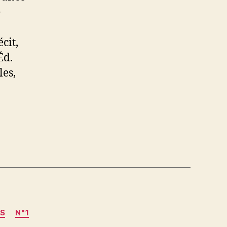
e
cit,
Éd.
les,
S
N°1