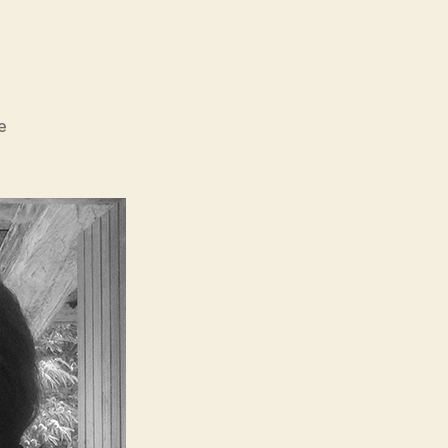
sur
e
Virginie
Moiré