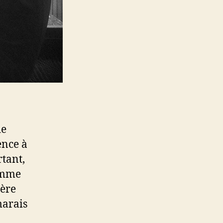
de
ence à
rtant,
Comme
ière
marais