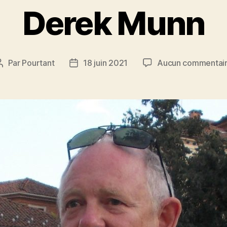
Derek Munn
Par
Pourtant
18 juin 2021
Aucun commentai
Auteur
Date
de
de
l’article
l’article