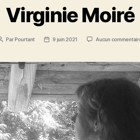
Virginie Moiré
Par
Pourtant
9 juin 2021
Aucun commentair
Auteur
Date
de
de
l’article
l’article