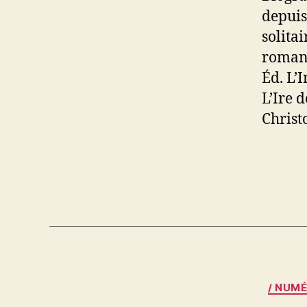
depuis
solitai
roman,
Éd. L’
L’Ire 
Christ
/ NUMÉ