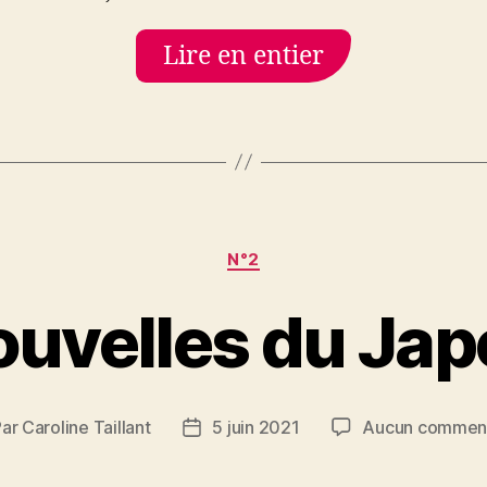
Lire en entier
Catégories
N°2
uvelles du Ja
Par
Caroline Taillant
5 juin 2021
Aucun comment
eur
Date
de
ticle
l’article