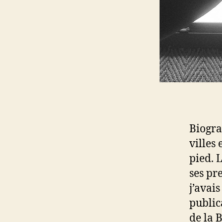
Biogra
villes
pied. L
ses pr
j’avais
public
de la 