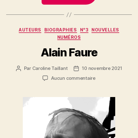
Catégories
AUTEURS
BIOGRAPHIES
N°3
NOUVELLES
NUMÉROS
Alain Faure
Par
Caroline Taillant
10 novembre 2021
Auteur
Date
de
de
sur
Aucun commentaire
l’article
l’article
Alain
Faure