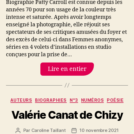
Biographie Patty Carroll est connue depuis les
années 70 pour son usage de la couleur très
intense et saturée. Après avoir longtemps
enseigné la photographie, elle réjouit ses
spectateurs de ses critiques amusées du foyer et
des excès de celui-ci dans Femmes anonymes,
séries en 4 volets d’installations en studio
conçues pour la prise de…
Lire en entier
Catégories
AUTEURS
BIOGRAPHIES
N°3
NUMÉROS
POÉSIE
Valérie Canat de Chizy
Par
Caroline Taillant
10 novembre 2021
Auteur
Date