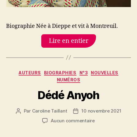
Biographie Née à Dieppe et vit à Montreuil.
Lire en entier
Catégories
AUTEURS
BIOGRAPHIES
N°3
NOUVELLES
NUMÉROS
Dédé Anyoh
Par
Caroline Taillant
10 novembre 2021
Auteur
Date
de
de
sur
Aucun commentaire
l’article
l’article
Dédé
Anyoh