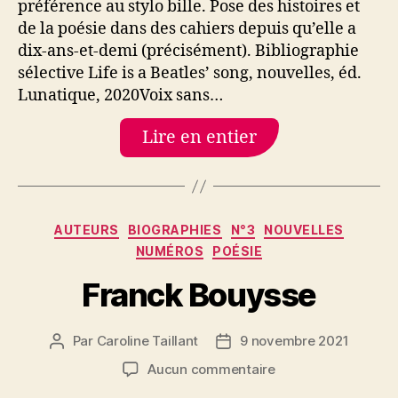
préférence au stylo bille. Pose des histoires et
de la poésie dans des cahiers depuis qu’elle a
dix-ans-et-demi (précisément). Bibliographie
sélective Life is a Beatles’ song, nouvelles, éd.
Lunatique, 2020Voix sans…
Lire en entier
Catégories
AUTEURS
BIOGRAPHIES
N°3
NOUVELLES
NUMÉROS
POÉSIE
Franck Bouysse
Par
Caroline Taillant
9 novembre 2021
Auteur
Date
de
de
sur
Aucun commentaire
l’article
l’article
Franck