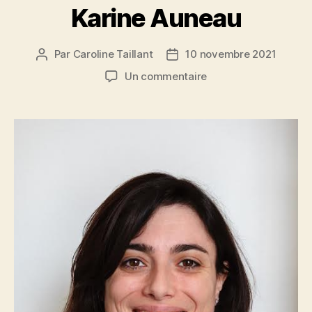
Karine Auneau
Par
Caroline Taillant
10 novembre 2021
Auteur
Date
de
de
sur
Un commentaire
l’article
l’article
Karine
Auneau