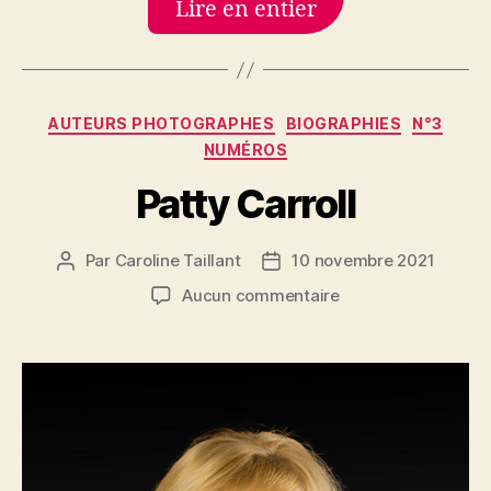
Lire en entier
Catégories
AUTEURS PHOTOGRAPHES
BIOGRAPHIES
N°3
NUMÉROS
Patty Carroll
Par
Caroline Taillant
10 novembre 2021
Auteur
Date
de
de
sur
Aucun commentaire
l’article
l’article
Patty
Carroll