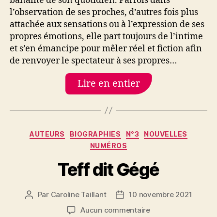
banalité de son quotidien. Parfois dans
l’observation de ses proches, d’autres fois plus
attachée aux sensations ou à l’expression de ses
propres émotions, elle part toujours de l’intime
et s’en émancipe pour mêler réel et fiction afin
de renvoyer le spectateur à ses propres…
Lire en entier
Catégories
AUTEURS
BIOGRAPHIES
N°3
NOUVELLES
NUMÉROS
Teff dit Gégé
Par
Caroline Taillant
10 novembre 2021
Auteur
Date
de
de
sur
Aucun commentaire
l’article
l’article