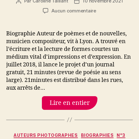
Par
Caroline Taillant
10 novembre 2021
Auteur
Date
de
de
sur
Aucun commentaire
l’article
l’article
Fabien
Drouet
Biographie Auteur de poèmes et de nouvelles,
musicien compositeur, vit à Lyon. A trouvé en
l’écriture et la lecture de formes courtes un
médium vital d’impressions et d’expression. En
juillet 2018, il lance le projet d’un journal
gratuit, 21 minutes (revue de poésie au sens
large). 21minutes est distribué dans les rues,
aux arrêts de…
Lire en entier
Catégories
AUTEURS PHOTOGRAPHES
BIOGRAPHIES
N°3