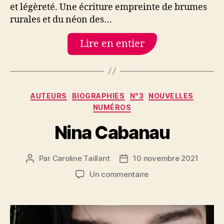
et légèreté. Une écriture empreinte de brumes
rurales et du néon des…
Lire en entier
Catégories
AUTEURS
BIOGRAPHIES
N°3
NOUVELLES
NUMÉROS
Nina Cabanau
Par
Caroline Taillant
10 novembre 2021
Auteur
Date
de
de
sur
Un commentaire
l’article
l’article
Nina
Cabanau