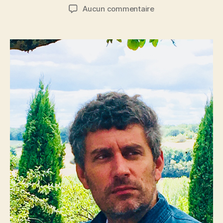
de
de
sur
Aucun commentaire
l’article
l’article
Julien
Campredon