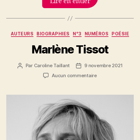
Lire en entier
Catégories
AUTEURS
BIOGRAPHIES
N°3
NUMÉROS
POÉSIE
Marlène Tissot
Par
Caroline Taillant
9 novembre 2021
Auteur
Date
de
de
sur
Aucun commentaire
l’article
l’article
Marlène
Tissot