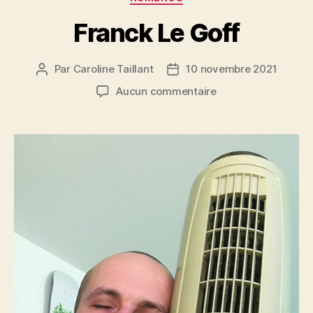
Franck Le Goff
Par
Caroline Taillant
10 novembre 2021
Auteur
Date
de
de
sur
Aucun commentaire
l’article
l’article
Franck
Le
Goff