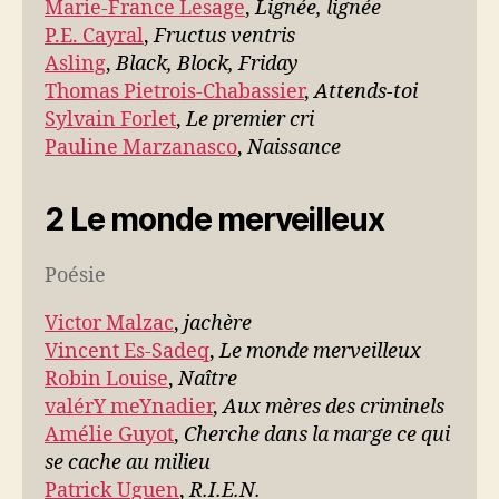
Marie-France Lesage
,
Lignée, lignée
P.E. Cayral
,
Fructus ventris
Asling
,
Black, Block, Friday
Thomas Pietrois-Chabassier
,
Attends-toi
Sylvain Forlet
,
Le premier cri
Pauline Marzanasco
,
Naissance
2 Le monde merveilleux
Poésie
Victor Malzac
,
jachère
Vincent Es-Sadeq
,
Le monde merveilleux
Robin Louise
,
Naître
valérY meYnadier
,
Aux mères des criminels
Amélie Guyot
,
Cherche dans la marge ce qui
se cache au milieu
Patrick Uguen
,
R.I.E.N.