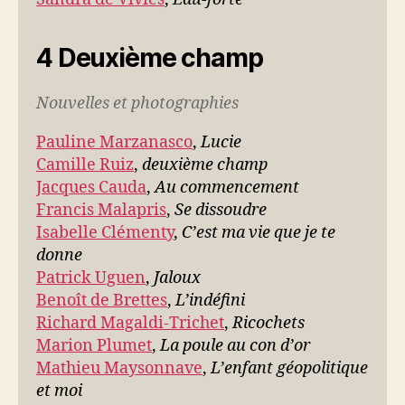
4 Deuxième champ
Nouvelles et photographies
Pauline Marzanasco
,
Lucie
Camille Ruiz
,
deuxième champ
Jacques Cauda
,
Au commencement
Francis Malapris
,
Se dissoudre
Isabelle Clémenty
,
C’est ma vie que je te
donne
Patrick Uguen
,
Jaloux
Benoît de Brettes
,
L’indéfini
Richard Magaldi-Trichet
,
Ricochets
Marion Plumet
,
La poule au con d’or
Mathieu Maysonnave
,
L’enfant géopolitique
et moi