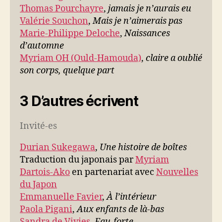
Thomas Pourchayre
,
jamais je n’aurais eu
Valérie Souchon
,
Mais je n’aimerais pas
Marie-Philippe Deloche
,
Naissances
d’automne
Myriam OH (Ould-Hamouda)
,
claire a oublié
son corps, quelque part
3 D’autres écrivent
Invité-es
Durian Sukegawa
,
Une histoire de boîtes
Traduction du japonais par
Myriam
Dartois-Ako
en partenariat avec
Nouvelles
du Japon
Emmanuelle Favier
,
À l’intérieur
Paola Pigani
,
Aux enfants de là-bas
Sandra de Vivies
,
Eau-forte