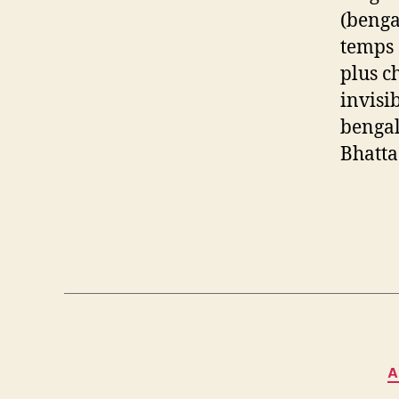
(bengal
temps 
plus c
invisi
bengal
Bhatta
A