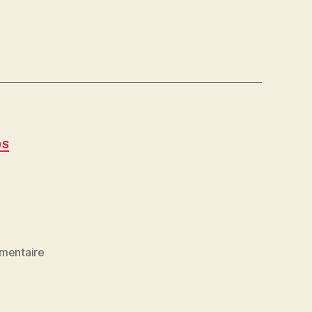
OS
sur
mentaire
Alain
Faure