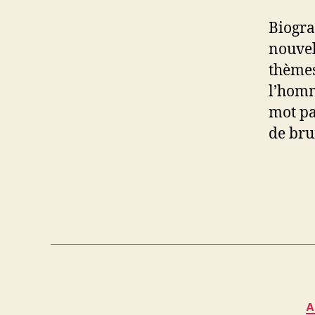
Biogra
nouvel
thèmes
l’hom
mot pa
de bru
A