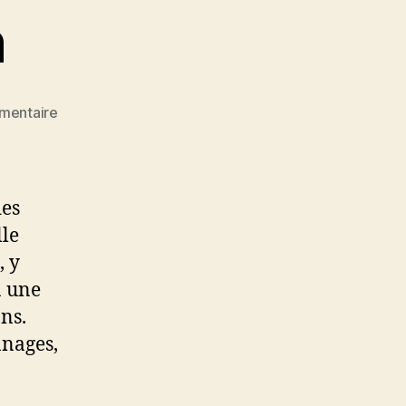
n
sur
mentaire
Michèle
Boudin
des
lle
, y
à une
ons.
nnages,