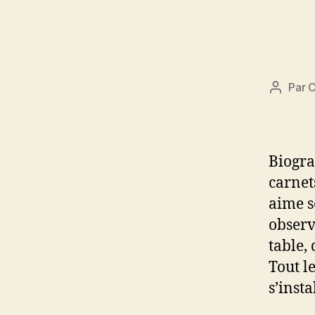
Par
C
Auteur
de
l’article
Biogra
carnet
aime s
observ
table,
Tout l
s’inst