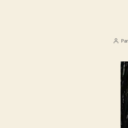
Pa
Auteu
de
l’artic