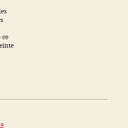
des
es
 ce
einte
OS