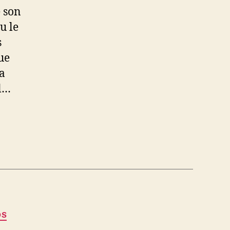
e son
u le
s
ue
a
l…
OS