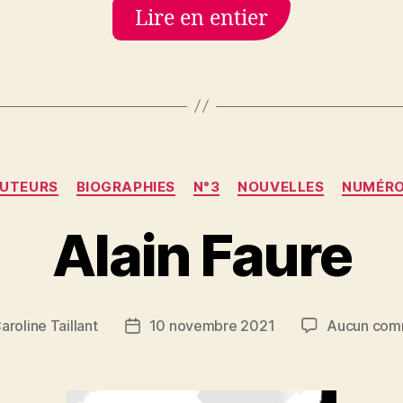
Lire en entier
Catégories
UTEURS
BIOGRAPHIES
N°3
NOUVELLES
NUMÉR
Alain Faure
aroline Taillant
10 novembre 2021
Aucun com
Date
de
l’article