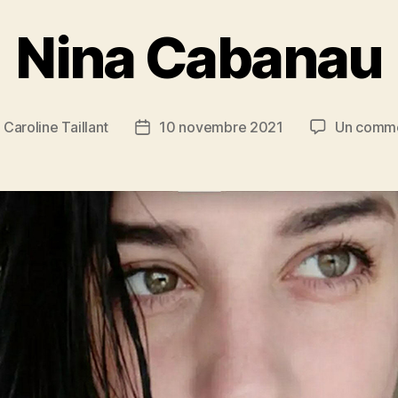
Nina Cabanau
r
Caroline Taillant
10 novembre 2021
Un comme
r
Date
de
le
l’article