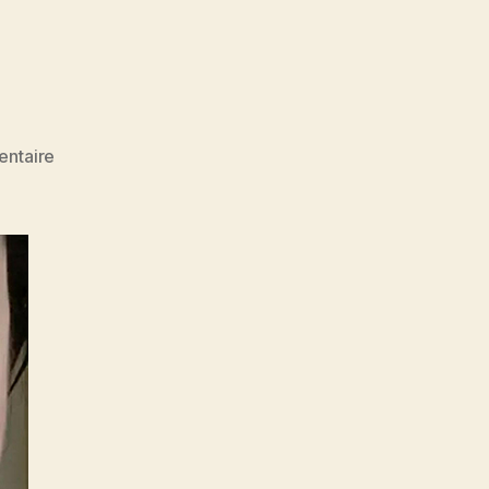
sur
ntaire
Nina
Cabanau