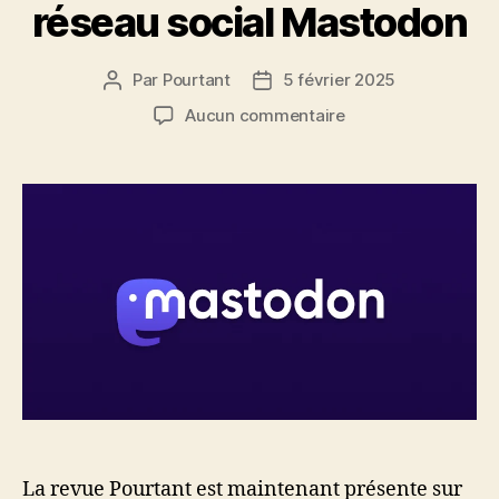
réseau social Mastodon
Par
Pourtant
5 février 2025
Auteur
Date
de
de
sur
Aucun commentaire
l’article
l’article
Pourtant
présente
sur
le
réseau
social
Mastodon
La revue Pourtant est maintenant présente sur