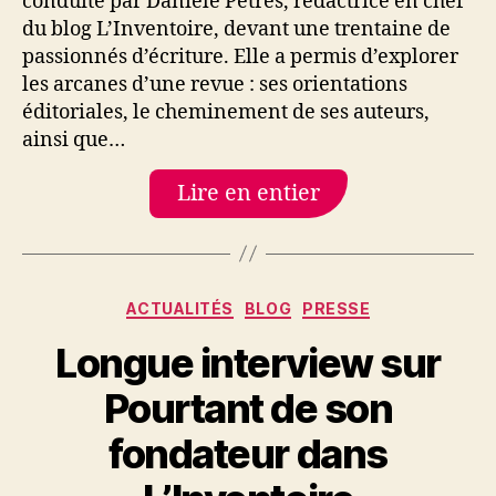
conduite par Danièle Pétrès, rédactrice en chef
regard
du blog L’Inventoire, devant une trentaine de
approfondi
passionnés d’écriture. Elle a permis d’explorer
sur
la
les arcanes d’une revue : ses orientations
revue
éditoriales, le cheminement de ses auteurs,
ainsi que…
Lire en entier
Catégories
ACTUALITÉS
BLOG
PRESSE
Longue interview sur
Pourtant de son
fondateur dans