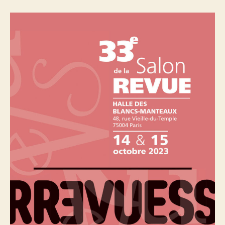
au
33e
Salon
de
la
revue
2023,
Paris