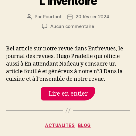
L’Inventoire
Par
Pourtant
20 février 2024
Auteur
Date
de
de
sur
Aucun commentaire
l’article
l’article
Longue
interview
sur
Bel article sur notre revue dans Ent’revues, le
Pourtant
journal des revues. Hugo Pradelle qui officie
de
aussi à En attendant Nadeau y consacre un
son
article fouillé et généreux à notre n°3 Dans la
fondateur
cuisine et à l’ensemble de notre revue.
dans
L’Inventoire
Lire en entier
Catégories
ACTUALITÉS
BLOG