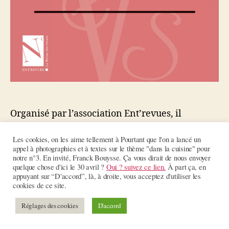
Organisé par l’association Ent’revues, il
rassemblera près de 300 exposants
représentant des centaines de revues
Les cookies, on les aime tellement à Pourtant que l'on a lancé un
appel à photographies et à textes sur le thème "dans la cuisine" pour
culturelles. Il est soutenu par le CNL. Dédicaces
notre n°3. En invité, Franck Bouysse. Ça vous dirait de nous envoyer
des auteures, auteurs et photographes de la
quelque chose d'ici le 30 avril ?
Oui ? suivez ce lien.
À part ça, en
appuyant sur “D'accord”, là, à droite, vous acceptez d'utiliser les
revue Dédicaces samedi 14 13h-14h : Samy
cookies de ce site.
Hargas 14h-15h : Astrid Bouygues – n°3 Dans la
cuisine 15h-16h : Benoît Fourchard – n°6
Réglages des cookies
D'accord
Sauvage ?…