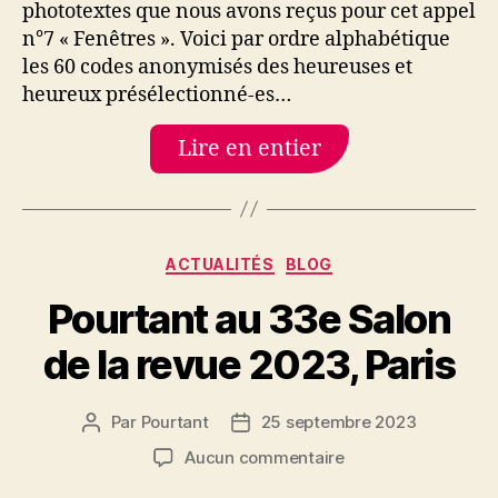
phototextes que nous avons reçus pour cet appel
« Fenêtres »,
n°7 « Fenêtres ». Voici par ordre alphabétique
Pourtant
n°7.
les 60 codes anonymisés des heureuses et
heureux présélectionné-es…
Lire en entier
Catégories
ACTUALITÉS
BLOG
Pourtant au 33e Salon
de la revue 2023, Paris
Par
Pourtant
25 septembre 2023
Auteur
Date
de
de
sur
Aucun commentaire
l’article
l’article
Pourtant