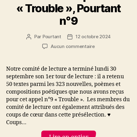
« Trouble », Pourtant
n°9
Par
Pourtant
12 octobre 2024
Auteur
Date
de
de
sur
Aucun commentaire
l’article
l’article
Présélection
du
comité
Notre comité de lecture a terminé lundi 30
de
septembre son 1er tour de lecture : il a retenu
lecture
50 textes parmi les 323 nouvelles, poèmes et
pour
compositions poétiques que nous avons reçus
« Trouble »,
pour cet appel n°9 « Trouble ». Les membres du
Pourtant
comité de lecture ont également attribués des
n°9
coups de cœur dans cette présélection. ♥
Coups…