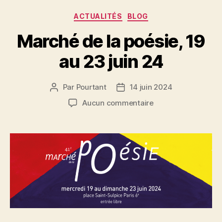
Catégories
ACTUALITÉS
BLOG
Marché de la poésie, 19
au 23 juin 24
Par
Pourtant
14 juin 2024
Auteur
Date
de
de
sur
Aucun commentaire
l’article
l’article
Marché
de
la
poésie,
19
au
23
juin
24