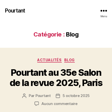
Pourtant
Menu
Catégorie :
Blog
Catégories
ACTUALITÉS
BLOG
Pourtant au 35e Salon
de la revue 2025, Paris
Par
Pourtant
5 octobre 2025
Auteur
Date
de
de
sur
Aucun commentaire
l’article
l’article
Pourtant