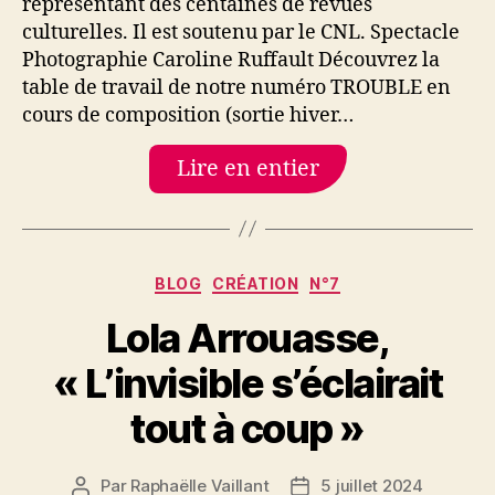
représentant des centaines de revues
2024,
culturelles. Il est soutenu par le CNL. Spectacle
Paris
Photographie Caroline Ruffault Découvrez la
table de travail de notre numéro TROUBLE en
cours de composition (sortie hiver…
Lire en entier
Catégories
BLOG
CRÉATION
N°7
Lola Arrouasse,
« L’invisible s’éclairait
tout à coup »
Par
Raphaëlle Vaillant
5 juillet 2024
Auteur
Date