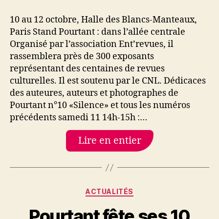
au
35e
10 au 12 octobre, Halle des Blancs-Manteaux,
Salon
Paris Stand Pourtant : dans l’allée centrale
de
Organisé par l’association Ent’revues, il
la
rassemblera près de 300 exposants
revue
représentant des centaines de revues
2025,
culturelles. Il est soutenu par le CNL. Dédicaces
Paris
des auteures, auteurs et photographes de
Pourtant n°10 «Silence» et tous les numéros
précédents samedi 11 14h-15h :…
Lire en entier
Catégories
ACTUALITÉS
Pourtant fête ses 10