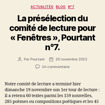
Catégories
ACTUALITÉS
BLOG
N°7
La présélection du
comité de lecture pour
« Fenêtres », Pourtant
n°7.
Par
Pourtant
20 novembre 2023
Auteur
Date
de
de
sur
Un commentaire
l’article
l’article
La
présélection
du
Notre comité de lecture a terminé hier
comité
dimanche 19 novembre son 1er tour de lecture :
de
il a retenu 60 textes parmi les 159 nouvelles,
lecture
285 poèmes ou compositions poétiques et les 45
pour