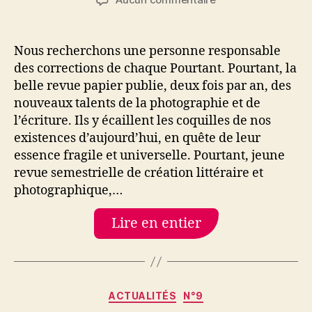
l’article
l’article
Correctrice,
correcteur
de
Nous recherchons une personne responsable
Pourtant
des corrections de chaque Pourtant. Pourtant, la
belle revue papier publie, deux fois par an, des
nouveaux talents de la photographie et de
l’écriture. Ils y écaillent les coquilles de nos
existences d’aujourd’hui, en quête de leur
essence fragile et universelle. Pourtant, jeune
revue semestrielle de création littéraire et
photographique,…
Lire en entier
Catégories
ACTUALITÉS
N°9