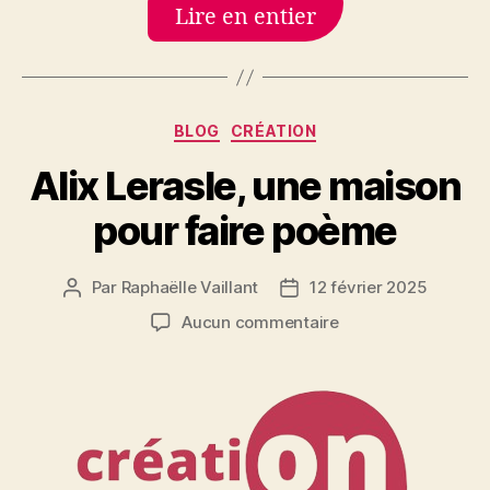
Lire en entier
Catégories
BLOG
CRÉATION
Alix Lerasle, une maison
pour faire poème
Par
Raphaëlle Vaillant
12 février 2025
Auteur
Date
de
de
sur
Aucun commentaire
l’article
l’article
Alix
Lerasle,
une
maison
pour
faire
poème