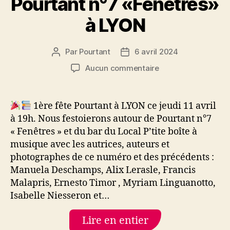
Pourtant n°7 «Fenêtres»
à LYON
Par
Pourtant
6 avril 2024
Auteur
Date
de
de
sur
Aucun commentaire
l’article
l’article
Fête
de
lancement
1ère fête Pourtant à LYON ce jeudi 11 avril
de
à 19h. Nous festoierons autour de Pourtant n°7
Pourtant
« Fenêtres » et du bar du Local P’tite boîte à
n°7
musique avec les autrices, auteurs et
«Fenêtres»
photographes de ce numéro et des précédents :
à
Manuela Deschamps, Alix Lerasle, Francis
LYON
Malapris, Ernesto Timor , Myriam Linguanotto,
Isabelle Niesseron et…
Lire en entier