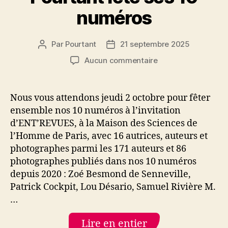
numéros
Par
Pourtant
21 septembre 2025
Auteur
Date
de
de
sur
Aucun commentaire
l’article
l’article
Pourtant
fête
ses
Nous vous attendons jeudi 2 octobre pour fêter
10
ensemble nos 10 numéros à l’invitation
numéros
d’ENT’REVUES, à la Maison des Sciences de
l’Homme de Paris, avec 16 autrices, auteurs et
photographes parmi les 171 auteurs et 86
photographes publiés dans nos 10 numéros
depuis 2020 : Zoé Besmond de Senneville,
Patrick Cockpit, Lou Désario, Samuel Rivière M.
…
Lire en entier