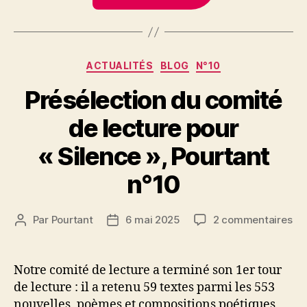
Catégories
ACTUALITÉS
BLOG
N°10
Présélection du comité
de lecture pour
« Silence », Pourtant
n°10
sur
Par
Pourtant
6 mai 2025
2 commentaires
Auteur
Date
Pré
de
de
du
l’article
l’article
co
Notre comité de lecture a terminé son 1er tour
de
de lecture : il a retenu 59 textes parmi les 553
lec
nouvelles, poèmes et compositions poétiques