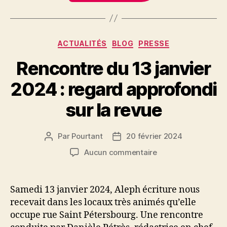
Catégories
ACTUALITÉS
BLOG
PRESSE
Rencontre du 13 janvier
2024 : regard approfondi
sur la revue
Par
Pourtant
20 février 2024
Auteur
Date
de
de
sur
Aucun commentaire
l’article
l’article
Rencontre
du
13
Samedi 13 janvier 2024, Aleph écriture nous
janvier
recevait dans les locaux très animés qu’elle
2024
occupe rue Saint Pétersbourg. Une rencontre
: