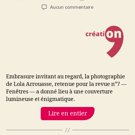
de
de
sur
Aucun commentaire
l’article
l’article
Lola
Arrouasse,
« L’invisible
s’éclairait
tout
à
coup »
Embrasure invitant au regard, la photographie
de Lola Arrouasse, retenue pour la revue n°7 —
Fenêtres — a donné lieu à une couverture
lumineuse et énigmatique.
Lire en entier