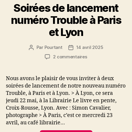
Soirées de lancement
numéro Trouble à Paris
et Lyon
Par
Pourtant
14 avril 2025
Auteur
Date
de
de
sur
2 commentaires
l’article
l’article
Soirées
de
lancement
Nous avons le plaisir de vous inviter à deux
numéro
soirées de lancement de notre nouveau numéro
Trouble
Trouble, à Paris et à Lyon. > À Lyon, ce sera
à
jeudi 22 mai, à la Librairie Le livre en pente,
Paris
Croix-Rousse, Lyon. Avec : Simon Cavalier,
et
photographe > À Paris, c’est ce mercredi 23
Lyon
avril, au café librairie…