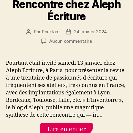
Rencontre chez Aleph
Écriture
Par
Pourtant
24 janvier 2024
Auteur
Date
de
de
sur
Aucun commentaire
l’article
l’article
Rencontre
chez
Aleph
Pourtant était invité samedi 13 janvier chez
Écriture
Aleph Écriture, à Paris, pour présenter la revue
à une trentaine de passionnés d’écriture qui
fréquentent ses ateliers, très connus en France,
avec des implantations également à Lyon,
Bordeaux, Toulouse, Lille, etc. « L’Inventoire »,
le blog d’Aleph, publie une magnifique
synthèse de cette rencontre qui — in…
Lire en entier