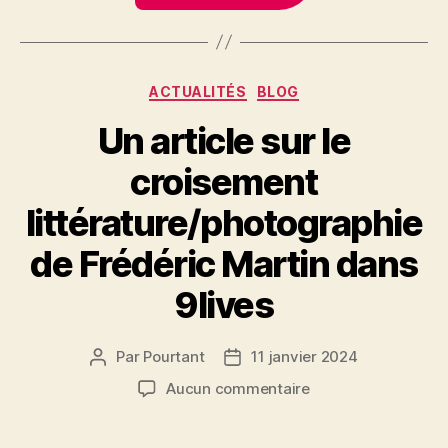
Catégories
ACTUALITÉS
BLOG
Un article sur le
croisement
littérature/photographie
de Frédéric Martin dans
9lives
Par
Pourtant
11 janvier 2024
Auteur
Date
de
de
sur
Aucun commentaire
l’article
l’article
Un
article