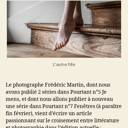
sur
le
croisement
littérature/photogr
de
Frédéric
Martin
dans
9lives
L'autre fille
Le photographe Frédéric Martin, dont nous
avons publié 2 séries dans Pourtant n°5 Je
mens, et dont nous allons publier à nouveau
une série dans Pourtant n°7 Fenêtres (à paraître
fin février), vient d’écrire un article
passionnant sur le croisement entre littérature
et photographie dans l’édition actuelle :