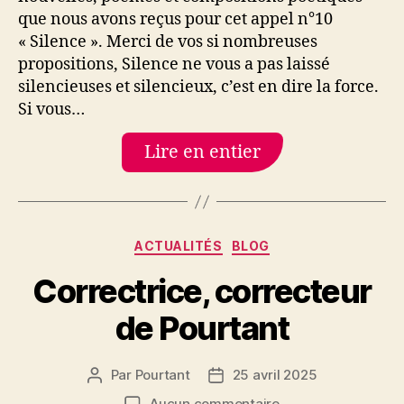
po
que nous avons reçus pour cet appel n°10
« S
« Silence ». Merci de vos si nombreuses
Po
propositions, Silence ne vous a pas laissé
n°
silencieuses et silencieux, c’est en dire la force.
Si vous…
Lire en entier
Catégories
ACTUALITÉS
BLOG
Correctrice, correcteur
de Pourtant
Par
Pourtant
25 avril 2025
Auteur
Date
de
de
sur
Aucun commentaire