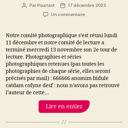
Par
Pourtant
17 décembre 2023
Auteur
Date
de
de
sur
Un commentaire
l’article
l’article
Les
sélections
du
Notre comité photographique s’est réuni lundi
comité
11 décembre et notre comité de lecture a
photographique
terminé mercredi 13 novembre son 2e tour de
et
lecture. Photographies et séries
du
photographiques retenues (pas toutes les
comité
photographies de chaque série, elles seront
de
lecture
précisés par mail) : 666666 anomim bidule
pour
catdam cofyne desf : nous n’avons pas retrouvé
« Fenêtres »,
l’auteur de cette…
Pourtant
n°7.
Lire en entier