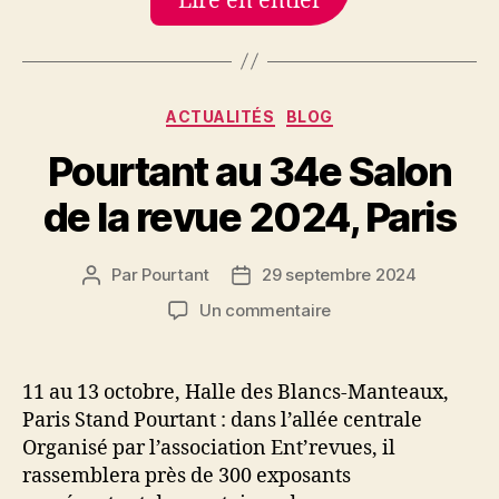
Lire en entier
Catégories
ACTUALITÉS
BLOG
Pourtant au 34e Salon
de la revue 2024, Paris
Par
Pourtant
29 septembre 2024
Auteur
Date
de
de
sur
Un commentaire
l’article
l’article
Pourtant
au
34e
11 au 13 octobre, Halle des Blancs-Manteaux,
Salon
Paris Stand Pourtant : dans l’allée centrale
de
Organisé par l’association Ent’revues, il
la
rassemblera près de 300 exposants
revue