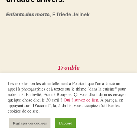
Enfants des morts
, Elfriede Jelinek
Trouble
survenue #16
Les cookies, on les aime tellement à Pourtant que l'on a lancé un
appel à photographies et à textes sur le thème "dans la cuisine" pour
notre n°3. En invité, Franck Bouysse. Ça vous dirait de nous envoyer
quelque chose d'ici le 30 avril ?
Oui ? suivez ce lien.
À part ça, en
appuyant sur “D'accord”, là, à droite, vous acceptez d'utiliser les
cette incompréhension majeure
cookies de ce site.
était faite de deux frappes : d’un
Réglages des cookies
D'accord
côté, l’énigme de mon échouage