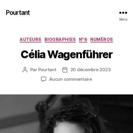
Pourtant
Menu
Catégories
AUTEURS
BIOGRAPHIES
N°6
NUMÉROS
Célia Wagenführer
Par
Pourtant
20 décembre 2023
Auteur
Date
de
de
sur
Aucun commentaire
l’article
l’article
Célia
Wagenführer