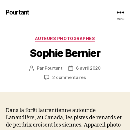
Pourtant
Menu
Catégories
AUTEURS PHOTOGRAPHES
Sophie Bernier
Par
Pourtant
6 avril 2020
Auteur
Date
de
de
sur
2 commentaires
l’article
l’article
Sophie
Bernier
Dans la forêt laurentienne autour de
Lanaudière, au Canada, les pistes de renards et
de perdrix croisent les siennes. Appareil photo