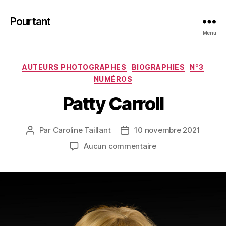
Pourtant
Menu
Catégories
AUTEURS PHOTOGRAPHES
BIOGRAPHIES
N°3
NUMÉROS
Patty Carroll
Par
Caroline Taillant
10 novembre 2021
Auteur
Date
de
de
sur
Aucun commentaire
l’article
l’article
Patty
Carroll