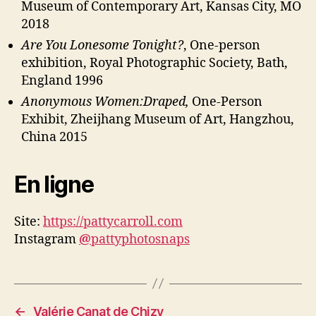
Museum of Contemporary Art, Kansas City, MO
2018
Are You Lonesome Tonight?
, One-person
exhibition, Royal Photographic Society, Bath,
England 1996
Anonymous Women:Draped,
One-Person
Exhibit, Zheijhang Museum of Art, Hangzhou,
China 2015
En ligne
Site:
https://pattycarroll.com
Instagram
@
pattyphotosnaps
←
Valérie Canat de Chizy