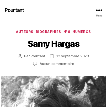
Pourtant
Menu
Catégories
AUTEURS
BIOGRAPHIES
N°6
NUMÉROS
Samy Hargas
Par
Pourtant
12 septembre 2023
Auteur
Date
de
de
sur
Aucun commentaire
l’article
l’article
Samy
Hargas