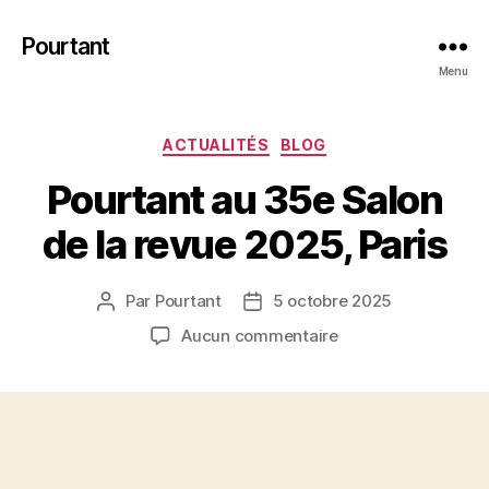
Pourtant
Menu
Catégories
ACTUALITÉS
BLOG
Pourtant au 35e Salon
de la revue 2025, Paris
Par
Pourtant
5 octobre 2025
Auteur
Date
de
de
sur
Aucun commentaire
l’article
l’article
Pourtant
au
35e
Salon
de
la