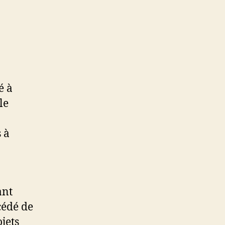
é à
le
 à
ant
cédé de
jets