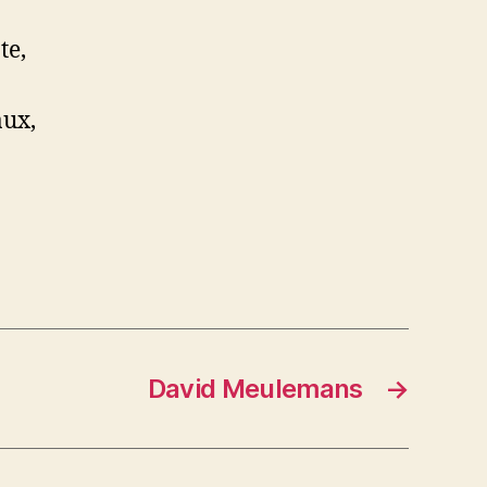
te,
aux,
David Meulemans
→