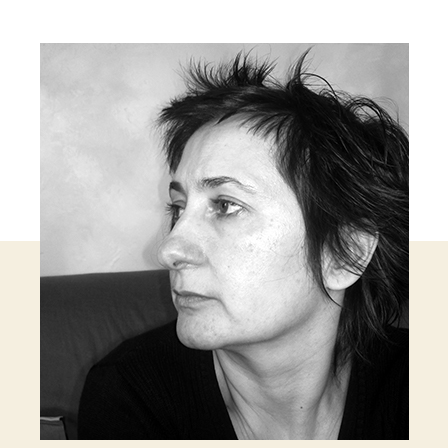
cle
l’article