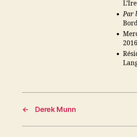
L’Ir
Par 
Bord
Merc
2016​
Rési
Lang
←
Derek Munn