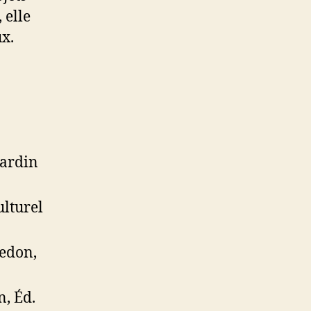
 elle
ux.
Jardin
lturel
hedon,
n, Éd.