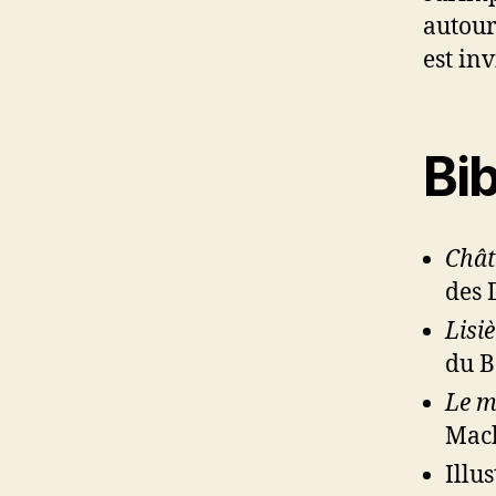
autour
est in
Bib
Chât
des 
Lisi
du B
Le m
Mach
Illu