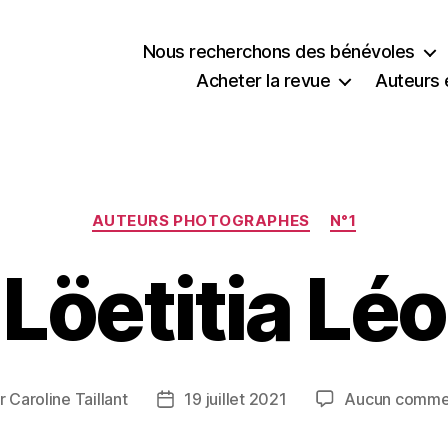
Nous recherchons des bénévoles
Acheter la revue
Auteurs 
Catégories
AUTEURS PHOTOGRAPHES
N°1
Löetitia Léo
r
Caroline Taillant
19 juillet 2021
Aucun comme
ur
Date
de