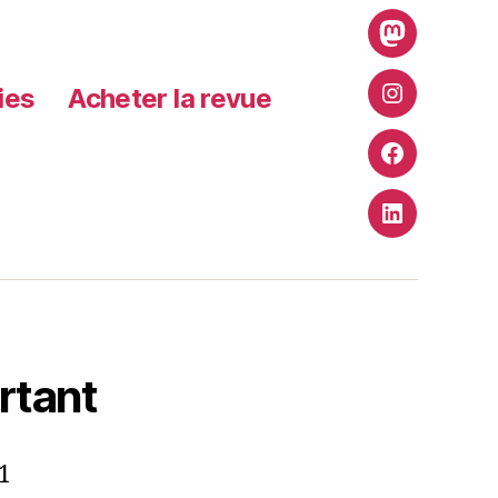
Mastodon
ries
Acheter la revue
Instagram
Facebook
LinkedIn
rtant
1