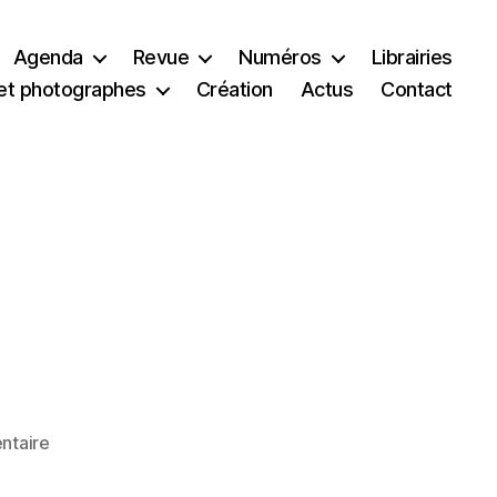
Agenda
Revue
Numéros
Librairies
et photographes
Création
Actus
Contact
sur
ntaire
Löetitia
Léo