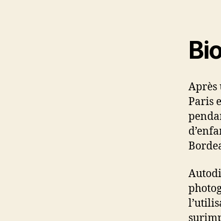
Bi
Après 
Paris 
pendan
d’enfa
Borde
Autodi
photog
l’util
surimp