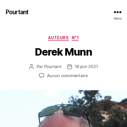
Pourtant
Menu
Catégories
AUTEURS
N°1
Derek Munn
Par
Pourtant
18 juin 2021
Auteur
Date
de
de
sur
Aucun commentaire
l’article
l’article
Derek
Munn