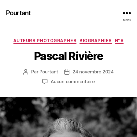
Pourtant
Menu
Catégories
AUTEURS PHOTOGRAPHES
BIOGRAPHIES
N°8
Pascal Rivière
Par
Pourtant
24 novembre 2024
Auteur
Date
de
de
sur
Aucun commentaire
l’article
l’article
Pascal
Rivière