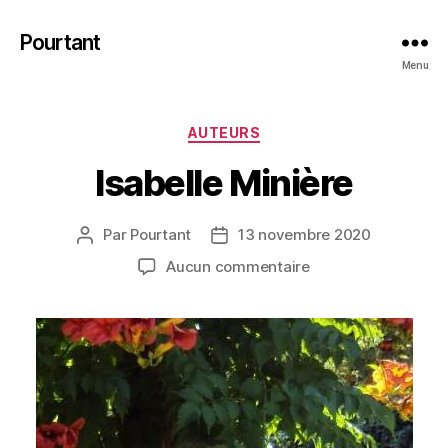
Pourtant
Menu
Catégories
AUTEURS
Isabelle Minière
Par
Pourtant
13 novembre 2020
Auteur
Date
de
de
sur
Aucun commentaire
l’article
l’article
Isabelle
Minière