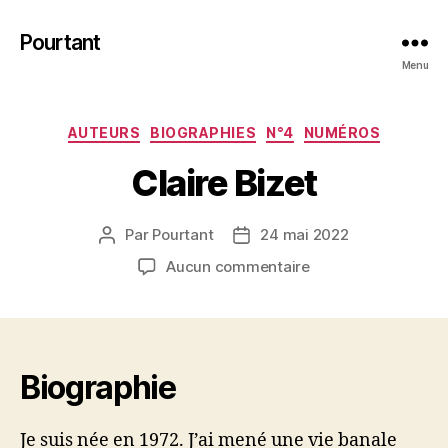
Pourtant
Menu
Catégories
AUTEURS
BIOGRAPHIES
N°4
NUMÉROS
Claire Bizet
Par
Pourtant
24 mai 2022
Auteur
Date
de
de
sur
Aucun commentaire
l’article
l’article
Claire
Bizet
Biographie
Je suis née en 1972. J’ai mené une vie banale