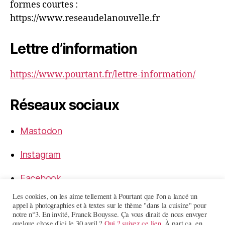
formes courtes :
https://www.reseaudelanouvelle.fr
Lettre d’information
https://www.pourtant.fr/lettre-information/
Réseaux sociaux
Mastodon
Instagram
Facebook
Les cookies, on les aime tellement à Pourtant que l'on a lancé un
LinkedIn
appel à photographies et à textes sur le thème "dans la cuisine" pour
notre n°3. En invité, Franck Bouysse. Ça vous dirait de nous envoyer
quelque chose d'ici le 30 avril ?
Oui ? suivez ce lien.
À part ça, en