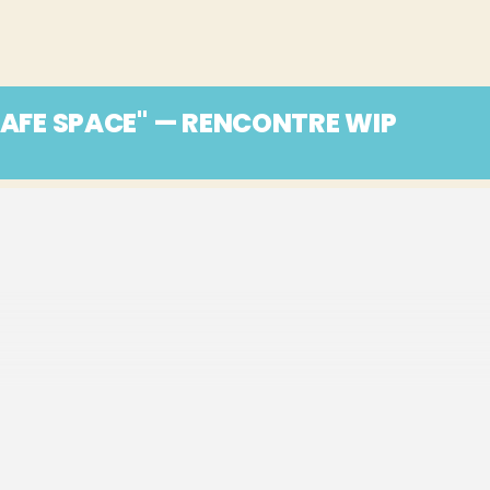
"SAFE SPACE" — RENCONTRE WIP
us les 2 lundis au Petit Dakar.