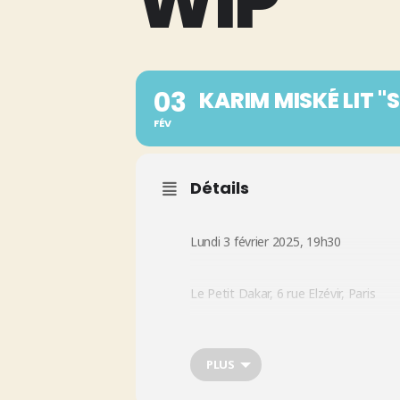
WIP
03
KARIM MISKÉ LIT 
FÉV
Détails
Lundi 3 février 2025, 19h30
Le Petit Dakar, 6 rue Elzévir, Paris
Les WIP, Work in Progress, ont lieu to
PLUS